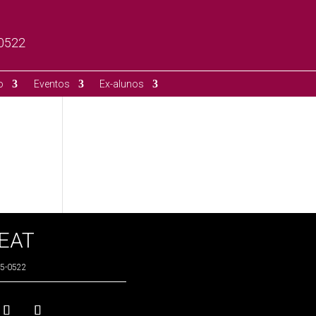
-0522
o
Eventos
Ex-alunos
CEAT
225-0522