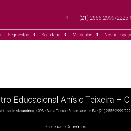
(21) 2556-2999/2225

a
Segmentos
Secretaria
Matrículas
Nosso espaç
tro Educacional Anísio Teixeira – 
Almirante Alexandrino, 4098 - Santa Teresa - Rio de Janeiro - RJ - (21) 2556-2999/2
Parcerias e Convênios